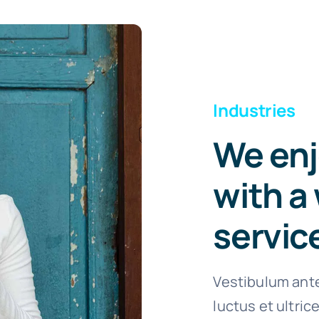
Industries
We enj
with a 
servic
Vestibulum ante
luctus et ultri