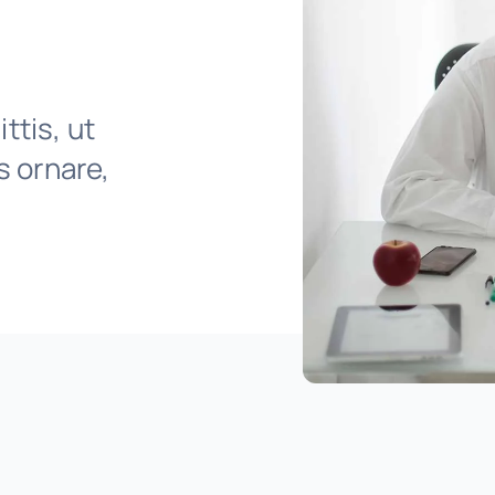
ttis, ut
is ornare,