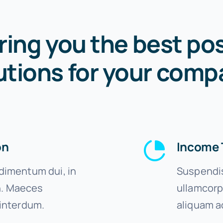
ring you the best pos
utions for your comp
on
Income 
imentum dui, in
Suspendis
on. Maeces
ullamcorp
interdum.
aliquam a