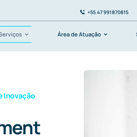
+55 47 991870815
Serviços
Área de Atuação
e Inovação
ement