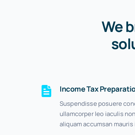
We b
sol
Income Tax Preparati
Suspendisse posuere cond
ullamcorper leo iaculis n
aliquam accumsan mauris 