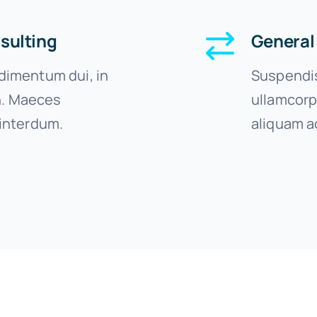
sulting
General
imentum dui, in
Suspendis
on. Maeces
ullamcorp
interdum.
aliquam a