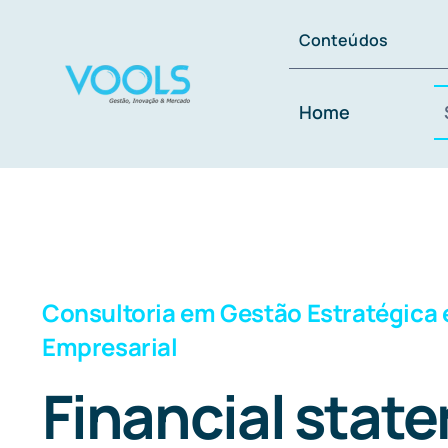
Ir
Conteúdos
para
o
Home
conteúdo
Consultoria em Gestão Estratégica 
Empresarial
Financial stat