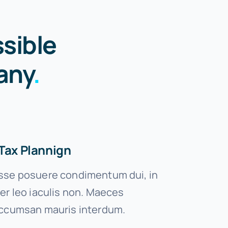
sible
any
.
Tax Plannign
se posuere condimentum dui, in
er leo iaculis non. Maeces
ccumsan mauris interdum.