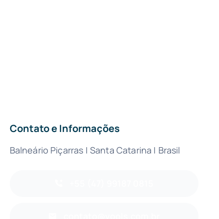
Contato e Informações
Balneário Piçarras | Santa Catarina | Brasil
+55 (47) 99187 0815
contato@vools.com.br