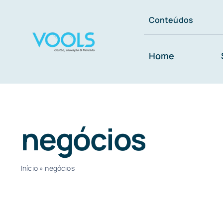
Ir
Conteúdos
para
o
Home
conteúdo
negócios
Início
»
negócios