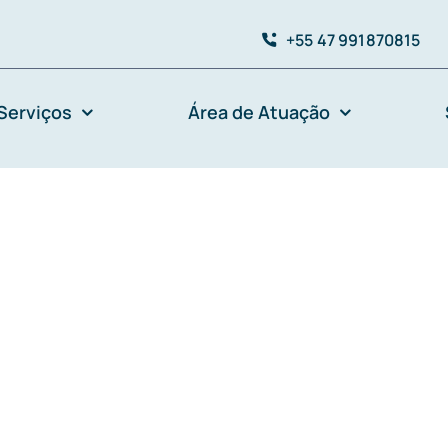
+55 47 991870815
Serviços
Área de Atuação